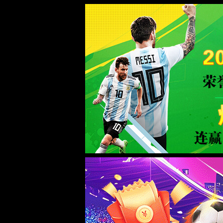
首页
学院概况
太阳成tyc7111
学术期刊