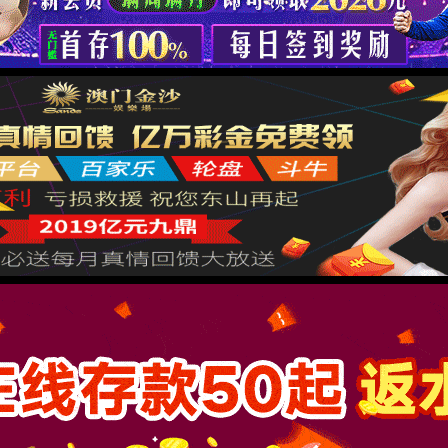
11cc关于科研经费的考核管理办法
助理的通知
11cc突发安全事件应急处置预案
yc7111cc安全工作领导小组职责的通知
11cc专业技术职务评审工作实施办法
yc7111cc人才工作组的通知
11cc实验室卫生管理制度
111cc实验室安全工作绩效考核、认定、处罚与奖励办法
tyc7111cc实验室安全三级精准培训管理试点工作的通知