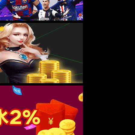
当前位置：
首页
规章制度
学院文件
2025-02-19
2025-01-14
2024-12-09
2024-12-09
2024-11-28
2024-11-19
2023-12-08
2023-11-20
2023-11-20